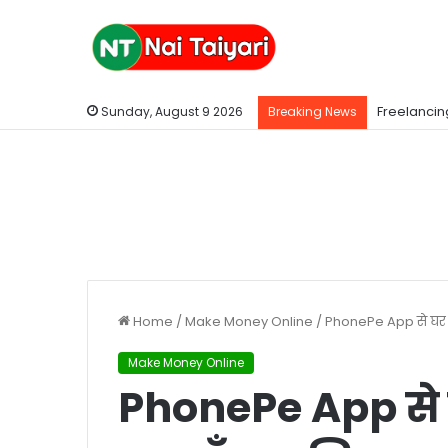
Freelancing
Sunday, August 9 2026
Breaking News
Home
/
Make Money Online
/
PhonePe App से घर ब
Make Money Online
PhonePe App से घर