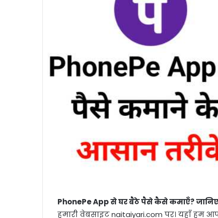
PhonePe App से घर बैठे पैसे कैसे कमाएँ? जा
हमारी वेबसाइट naitaiyari.com पर। यहाँ हम आपको